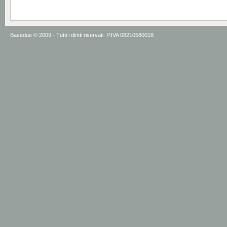
Basedue © 2009 - Tutti i diritti riservati. P.IVA 08210580018