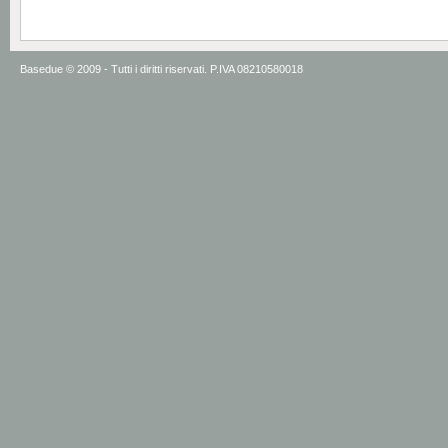
Basedue © 2009 - Tutti i diritti riservati. P.IVA 08210580018